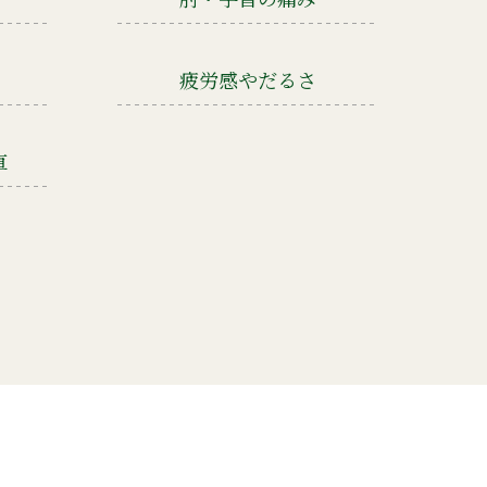
疲労感やだるさ
直